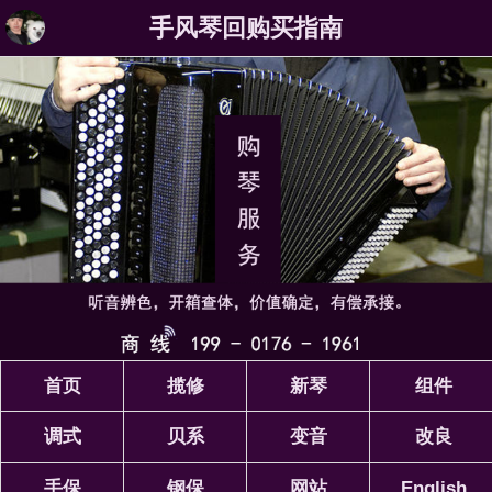
手风琴回购买指南
首页
揽修
新琴
组件
调式
贝系
变音
改良
手保
钢保
网站
English